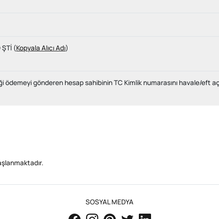
ŞTİ (
Kopyala Alıcı Adı
)
reği ödemeyi gönderen hesap sahibinin TC Kimlik numarasını havale/eft 
başlanmaktadır.
SOSYAL MEDYA