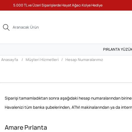
5.000 TL ve Üzeri Siparişlerde Hayat Ağacı Kolye Hediye
PIRLANTA YÜZÜ
Anasayfa
Müşteri Hizmetleri
Hesap Numaralarımız
Siparişi tamamladıktan sonra aşağıdaki hesap numaralarından birin
Havalenizi tüm banka şubelerinden, ATM makinalarından ya da interne
Amare Pırlanta